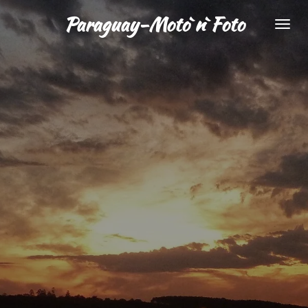
Zum
Paraguay-Moto`n`Foto
Hauptinhalt
springen