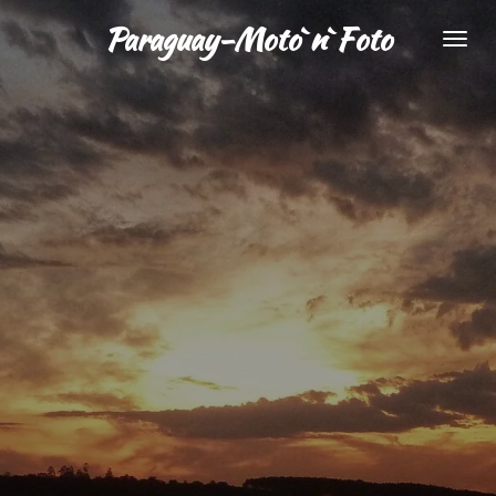
Zum
Paraguay-Moto`n`Foto
Hauptinhalt
springen